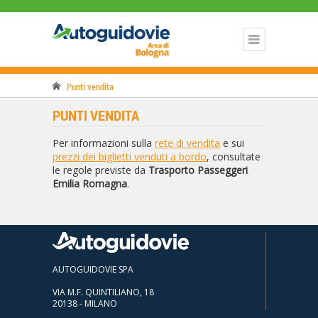
Punti vendita
PUNTI VENDITA
Per informazioni sulla
rete di vendita
e sui
prezzi dei biglietti venduti a bordo
, consultate
le regole previste da
Trasporto Passeggeri
Emilia Romagna
.
AUTOGUIDOVIE SPA
VIA M.F. QUINTILIANO, 18
20138 - MILANO