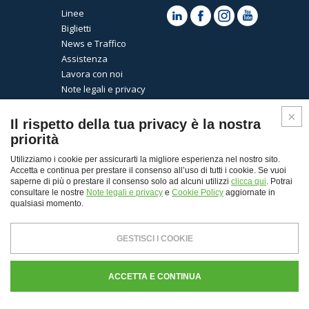
Linee
Biglietti
News e Traffico
Assistenza
Lavora con noi
Note legali e privacy
Cookies
Il rispetto della tua privacy è la nostra
priorità
Utilizziamo i cookie per assicurarti la migliore esperienza nel nostro sito.
Accetta e continua per prestare il consenso all’uso di tutti i cookie. Se vuoi
saperne di più o prestare il consenso solo ad alcuni utilizzi
clicca qui
. Potrai
consultare le nostre
Note legali e privacy
e
Cookie Policy
aggiornate in
qualsiasi momento.
Top
GESTISCI I COOKIE
© Copyright 2026 - Autoguidovie spa
Capitale Sociale € 30.000.000,00 i.v. - REA Milano n.
103484 - P. Iva 11907120155 - CF. e Registro Imprese di
Milano n. 00103400339
ACCETTA E CONTINUA