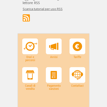
lettore RSS
Scarica tutorial per uso RSS
Orari e
Avvisi
Tariffe
percorsi
Canali di
Pagamento
Contattaci
vendita
sanzioni